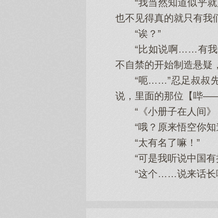
“我当然知道似乎就只
也不见得真的就只有我们
“诶？”
“比如说啊……有我们
不自禁的开始制造悬疑
“呃……”忍足叔叔先
说，里面的那位【哔—
“《小册子在人间》？
“哦？原来悟空你知道
“太有名了嘛！”
“可是我听说中国有把
“这个……说来话长啊