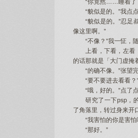
“你竟然……睡着了
“貌似是的。”我点点
“貌似是的。”忍足叔
像这里啊。”
“不像？”我一怔，随
上看，下看，左看，
的话那就是「大门虚掩
“的确不像。”张望完
“要不要进去看看？”
“哦，好的。”点了点
研究了一下psp，的
了角落里，转过身来开口
“我害怕的你是害怕啊
“那好。”