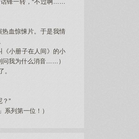
话锋一转，“不过啊……
演热血惊悚片。于是我情
。
叫《小册子在人间》的小
别问我为什么消音……）
了。
？”
」系列第一位！）