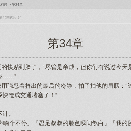
果相遇
>
第34章
入全屏沉浸式阅读）
第34章
的快贴到脸了，“尽管是亲戚，但你们有说过今天
……”
用强忍着挤出的最后的冷静，拍了拍他的肩膀：“
经快造成交通堵塞了！”
不计。
响个不停」「忍足叔叔的脸色瞬间煞白」「我的脸