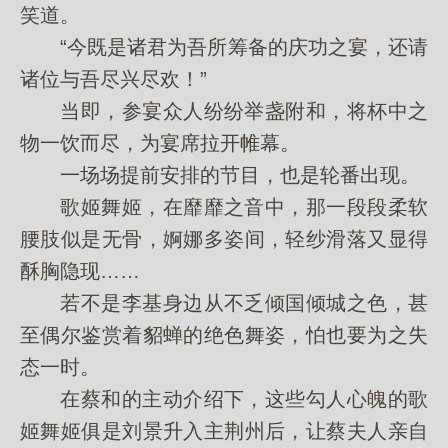
笑道。
“今既是诸君为吾所筹备的庆功之宴，还请
诸位与吾尽兴尽欢！”
当即，参宴众人纷纷举盏附和，将杯中之
物一饮而尽，为宴席拉开帷幕。
一场场提前安排的节目，也是轮番出现。
歌姬舞姬，在靡靡之音中，那一段段柔软
腰肢似是无骨，婀娜多姿间，轻纱滑落又显得
酥胸隐现……
若不是李基身边从不乏倾国倾城之色，甚
至偶尔鉴赏着貂蝉的绝色舞姿，怕也要为之失
态一时。
在蔡和的主动介绍下，这些勾人心魄的歌
姬舞姬俱是刘景升入主荆州后，让蔡夫人亲自