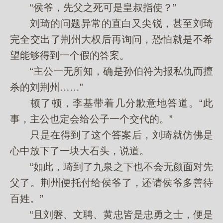
“侯爷，先父之死可是皇叔指使？”
刘琦的问题异常的直白又尖锐，甚至刘琦
完全交出了荆州大权后再询问，恐怕就是不希
望能够得到一个假的答案。
“主公一无所知，确是孙伯符为报私仇而擅
杀的刘荆州……”
顿了顿，李基带着几分歉意地答道。“此
事，主公也定会给公子一个交代的。”
只是在得到了这个答案后，刘琦就仿佛是
心中放下了一块大石头，说道。
“如此，琦到了九泉之下也不会无颜面对先
父了。荆州便托付给侯爷了，还请侯爷多善待
百姓。”
“且刘磐、文聘、黄忠皆是忠勇之士，便是