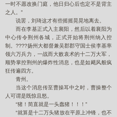
一时不愿改换门庭，他日归心后也定不是背主
之人。”
说罢，刘琦这才有些摇摇晃晃地离去。
而在李基正式入主襄阳，然后以着襄阳为
中心传令荆州各城，正式开始将荆州纳入控
制。????扬州大都督兼吴郡郡守国士侯李基率
领六万兵力，一战而大败袁术的十二万大军，
顺势掌控荆州的爆炸性消息，也是如飓风般疯
狂传遍四方。
青州。
当这个消息传至曹操耳中之时，曹操整个
人可谓是既惊且怒。
“猪！简直就是一头蠢猪！！！”
“就算是十二万头猪放在平原上冲锋，也不