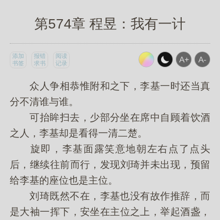
第574章 程昱：我有一计
添加
报错
阅读
书签
求书
记录
众人争相恭惟附和之下，李基一时还当真
分不清谁与谁。
可抬眸扫去，少部分坐在席中自顾着饮酒
之人，李基却是看得一清二楚。
旋即，李基面露笑意地朝左右点了点头
后，继续往前而行，发现刘琦并未出现，预留
给李基的座位也是主位。
刘琦既然不在，李基也没有故作推辞，而
是大袖一挥下，安坐在主位之上，举起酒盏，