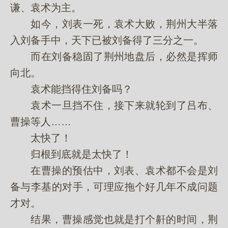
谦、袁术为主。
如今，刘表一死，袁术大败，荆州大半落
入刘备手中，天下已被刘备得了三分之一。
而在刘备稳固了荆州地盘后，必然是挥师
向北。
袁术能挡得住刘备吗？
袁术一旦挡不住，接下来就轮到了吕布、
曹操等人……
太快了！
归根到底就是太快了！
在曹操的预估中，刘表、袁术都不会是刘
备与李基的对手，可理应拖个好几年不成问题
才对。
结果，曹操感觉也就是打个鼾的时间，荆