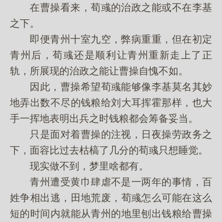
在曹操看来，荀彧的治政之能或不在李基
之下。
即便青州十室九空，弊病重重，但在初定
青州后，荀彧还是顺利让青州重新走上了正
轨，所展现的治政之能让曹操自愧不如。
因此，曹操希望荀彧能够像李基莫名其妙
地弄出数不尽的钱粮给刘大耳挥霍那样，也大
手一挥地表明出兵之时钱粮都会筹备妥当。
只是面对着曹操的注视，日夜操劳政务之
下，面容比过去枯槁了几分的荀彧只想睡觉。
现实做不到，梦里啥都有。
青州遭受黄巾肆虐不是一两年的事情，百
姓争相出逃，田地荒废，荀彧怎么可能在这么
短的时间内就能从青州的地里刨出钱粮给曹操