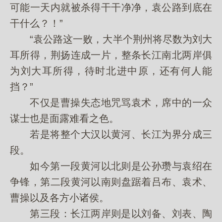
可能一天内就被杀得干干净净，袁公路到底在
干什么？！”
“袁公路这一败，大半个荆州将尽数为刘大
耳所得，荆扬连成一片，整条长江南北两岸俱
为刘大耳所得，待时北进中原，还有何人能
挡？”
不仅是曹操失态地咒骂袁术，席中的一众
谋士也是面露难看之色。
若是将整个大汉以黄河、长江为界分成三
段。
如今第一段黄河以北则是公孙瓒与袁绍在
争锋，第二段黄河以南则盘踞着吕布、袁术、
曹操以及各方小诸侯。
第三段：长江两岸则是以刘备、刘表、陶