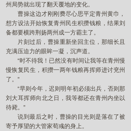
州局势就出现了翻天覆地的变化。
曹操这边才刚刚费尽心思平定青州黄巾，
想方设法开始恢复青州民生积攒钱粮，结果刘
备都要横跨荆扬两州成一方霸主了。
片刻过后，曹操重新坐回主位，那细长且
充满压迫力的眼眸一凝，沉声道。
“时不待我！已然没有时间让我等在青州慢
慢恢复民生，积攒一两年钱粮再挥师进讨兖州
了。”
“早则今年，迟则明年初必须出兵，否则那
刘大耳挥师向北之日，我等都还在青州内坐以
待毙。”
说到最后之时，曹操的目光则是落在了被
寄予厚望的大管家荀彧的身上。